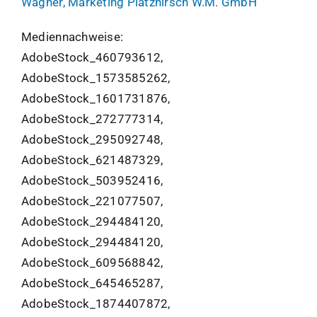
Wagner, Marketing Platzhirsch W.M. GmbH
Mediennachweise:
AdobeStock_460793612,
AdobeStock_1573585262,
AdobeStock_1601731876,
AdobeStock_272777314,
AdobeStock_295092748,
AdobeStock_621487329,
AdobeStock_503952416,
AdobeStock_221077507,
AdobeStock_294484120,
AdobeStock_294484120,
AdobeStock_609568842,
AdobeStock_645465287,
AdobeStock_1874407872,