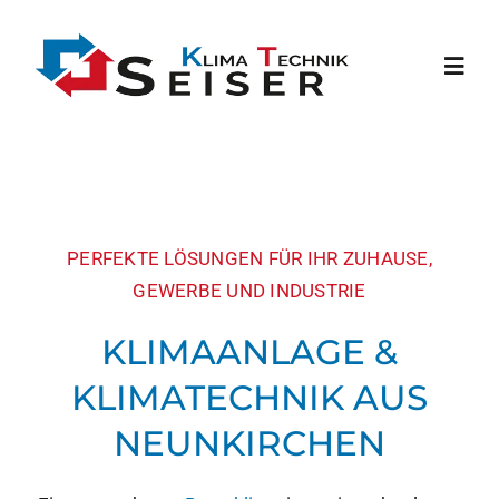
Skip
to
Toggl
content
Navig
HOME
LEISTUNGEN
PERFEKTE LÖSUNGEN FÜR IHR ZUHAUSE,
GEWERBE UND INDUSTRIE
HOTELS
KLIMAANLAGE &
PROJEKTE
KLIMATECHNIK AUS
NEUNKIRCHEN
ÜBER UNS